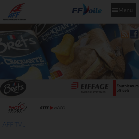
Menu
L'aff soutient les SNS253 et SNS604 qui veillent sur nous pour
que l'eau salée n'ait jamais le goût des larmes
AFF TV...