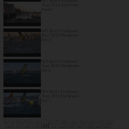
AFF Bret's Funboard
Tour 2015 Saint Malo :
teaser
AFF Bret's Funboard
Tour 2015 Marignane
day 3
AFF Bret's Funboard
Tour 2015 Marignane
day 2
AFF Bret's Funboard
Tour 2015 Marignane
day 1
[1]
[2]
[3]
[4]
[5]
[6]
[7]
[8]
[9]
[10]
[11]
[12]
[13]
[14]
[15]
[16]
[17]
[18]
[19]
[20]
[21]
[22]
[23]
[24]
[25]
[26]
[27]