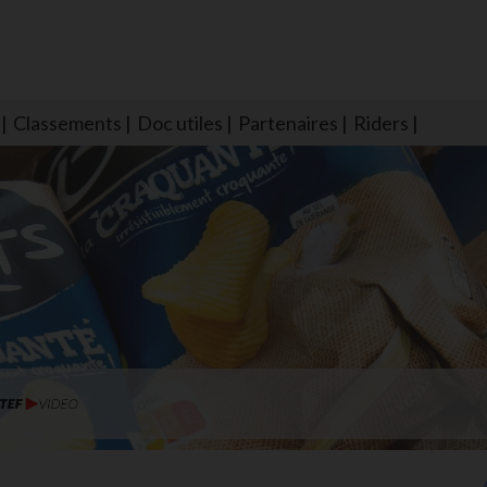
Classements
Doc utiles
Partenaires
Riders
NS604 qui veillent sur nous pour que l'eau salée n'ait jamais le goû
larmes