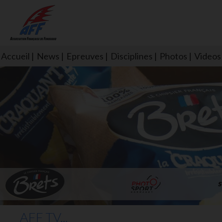
Accueil
News
Epreuves
Disciplines
Photos
Videos
L'aff soutient les SNS253 et S
AFF TV...