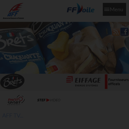
Menu
L'aff soutient les SNS253 et SNS604 qui veillent sur nous pour
que l'eau salée n'ait jamais le goût des larmes
AFF TV...