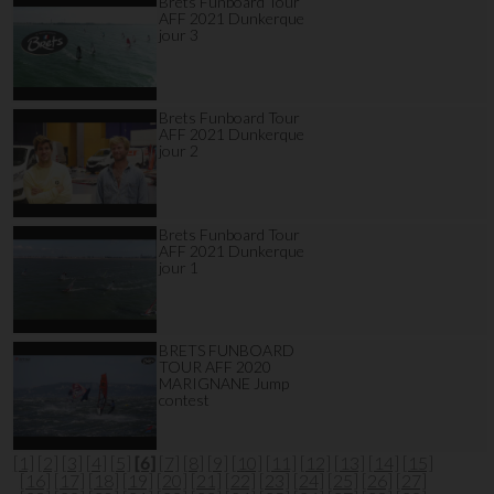
Brets Funboard Tour
AFF 2021 Dunkerque
jour 3
Brets Funboard Tour
AFF 2021 Dunkerque
jour 2
Brets Funboard Tour
AFF 2021 Dunkerque
jour 1
BRETS FUNBOARD
TOUR AFF 2020
MARIGNANE Jump
contest
[1]
[2]
[3]
[4]
[5]
[6]
[7]
[8]
[9]
[10]
[11]
[12]
[13]
[14]
[15]
[16]
[17]
[18]
[19]
[20]
[21]
[22]
[23]
[24]
[25]
[26]
[27]