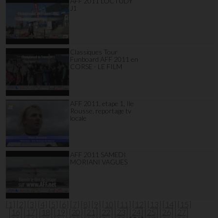
AFF 2011 LOCTUDY
J1
Classiques Tour
Funboard AFF 2011 en
CORSE - LE FILM
AFF 2011, etape 1, Ile
Rousse, reportage tv
locale
AFF 2011 SAMEDI
MORIANI VAGUES
[1]
[2]
[3]
[4]
[5]
[6]
[7]
[8]
[9]
[10]
[11]
[12]
[13]
[14]
[15]
[16]
[17]
[18]
[19]
[20]
[21]
[22]
[23]
[24]
[25]
[26]
[27]