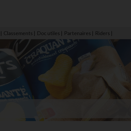
Classements
Doc utiles
Partenaires
Riders
NS604 qui veillent sur nous pour que l'eau salée n'ait jamais le goû
larmes