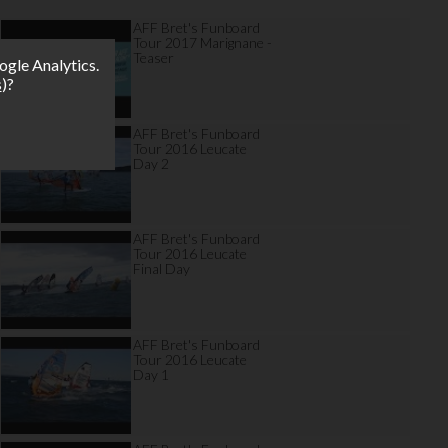
AFF Bret's Funboard
Tour 2017 Marignane -
Teaser
ogle Analytics.
s
)?
AFF Bret's Funboard
Tour 2016 Leucate
Day 2
AFF Bret's Funboard
Tour 2016 Leucate
Final Day
AFF Bret's Funboard
Tour 2016 Leucate
Day 1