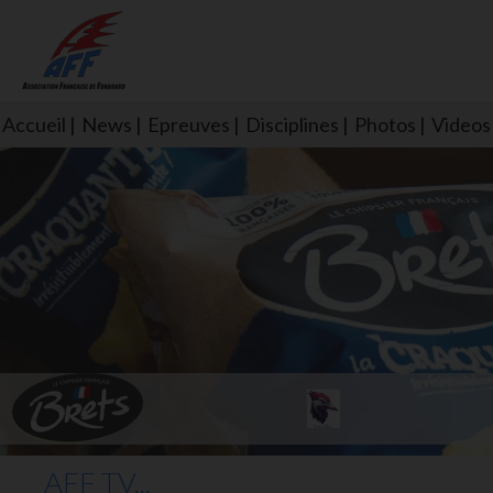
Accueil
News
Epreuves
Disciplines
Photos
Videos
L'aff soutient les SNS253 et S
AFF TV...