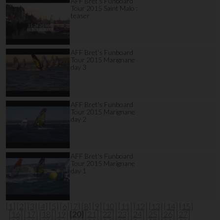
AFF Bret's Funboard
Tour 2015 Saint Malo :
teaser
AFF Bret's Funboard
Tour 2015 Marignane
day 3
AFF Bret's Funboard
Tour 2015 Marignane
day 2
AFF Bret's Funboard
Tour 2015 Marignane
day 1
[1]
[2]
[3]
[4]
[5]
[6]
[7]
[8]
[9]
[10]
[11]
[12]
[13]
[14]
[15]
[16]
[17]
[18]
[19]
[20]
[21]
[22]
[23]
[24]
[25]
[26]
[27]