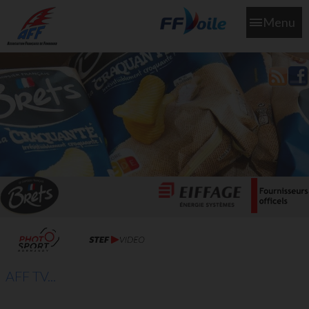
Menu
L'aff soutient les SNS253 et SNS604 qui veillent sur nous pour
que l'eau salée n'ait jamais le goût des larmes
AFF TV...