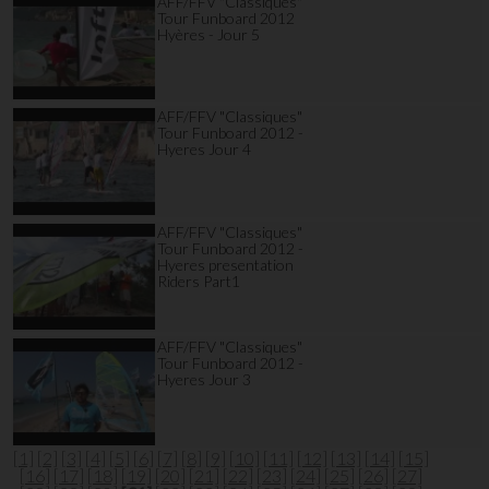
AFF/FFV "Classiques"
Tour Funboard 2012
Hyères - Jour 5
AFF/FFV "Classiques"
Tour Funboard 2012 -
Hyeres Jour 4
AFF/FFV "Classiques"
Tour Funboard 2012 -
Hyeres presentation
Riders Part1
AFF/FFV "Classiques"
Tour Funboard 2012 -
Hyeres Jour 3
[1]
[2]
[3]
[4]
[5]
[6]
[7]
[8]
[9]
[10]
[11]
[12]
[13]
[14]
[15]
[16]
[17]
[18]
[19]
[20]
[21]
[22]
[23]
[24]
[25]
[26]
[27]