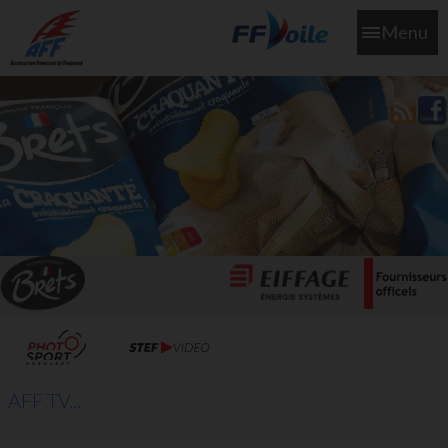
Menu
L'aff soutient les SNS253 et SNS604 qui veillent sur nous pour
que l'eau salée n'ait jamais le goût des larmes
AFF TV...