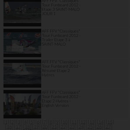
AFF FFV "Classiques"
Tour Funboard 2012 -
Etape 3 SAINT-MALO
JOUR 1
AFF FFV "Classiques"
Tour Funboard 2012 -
Trailer Etape 3 à
SAINT-MALO
AFF FFV "Classiques"
Tour Funboard 2012 -
Résumé Etape 2
Hyères
AFF FFV "Classiques"
Tour Funboard 2012 -
Etape 2 Hyères -
English Version
[1]
[2]
[3]
[4]
[5]
[6]
[7]
[8]
[9]
[10]
[11]
[12]
[13]
[14]
[15]
[16]
[17]
[18]
[19]
[20]
[21]
[22]
[23]
[24]
[25]
[26]
[27]