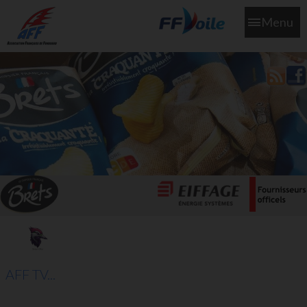
Menu
L'aff soutient les SNS253 et SNS604 qui veillent sur nous pour
que l'eau salée n'ait jamais le goût des larmes
AFF TV...