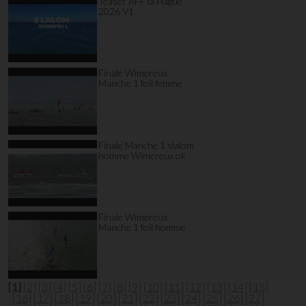
Teaser AFF la Hague
2026 V1
Finale Wimereux
Manche 1 foil femme
Finale Manche 1 slalom
homme Wimereux ok
Finale Wimereux
Manche 1 foil homme
[1]
[2]
[3]
[4]
[5]
[6]
[7]
[8]
[9]
[10]
[11]
[12]
[13]
[14]
[15]
[16]
[17]
[18]
[19]
[20]
[21]
[22]
[23]
[24]
[25]
[26]
[27]