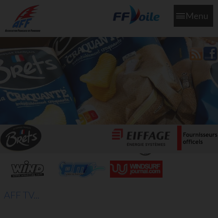
Menu
L'aff soutient les SNS253 et SNS604 qui veillent sur nous pour
que l'eau salée n'ait jamais le goût des larmes
AFF TV...