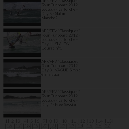
AFF/FFV "Classiques"
Tour Funboard 2012 -
Loctudy - La Torche -
Day 5 - Slalom
Manche2
AFF/FFV "Classiques"
Tour Funboard 2012 -
Loctudy - La Torche -
Day 4 - SLALOM
Course n°1
AFF/FFV "Classiques
Tour Funboard 2012" -
Day 3 - VAGUE-Simple
élimination
AFF/FFV "Classiques"
Tour Funboard 2012 -
Loctudy - La Torche -
Day 2 - Free Session
[1]
[2]
[3]
[4]
[5]
[6]
[7]
[8]
[9]
[10]
[11]
[12]
[13]
[14]
[15]
[16]
[17]
[18]
[19]
[20]
[21]
[22]
[23]
[24]
[25]
[26]
[27]