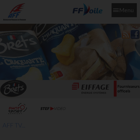
Menu
L'aff soutient les SNS253 et SNS604 qui veillent sur nous pour
que l'eau salée n'ait jamais le goût des larmes
AFF TV...