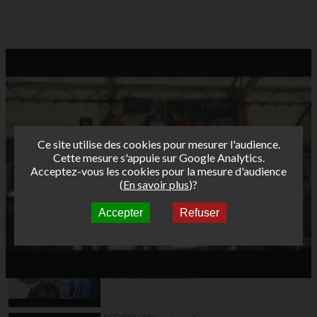
Ce site utilise des cookies pour mesurer l'audience.
Cette mesure s'appuie sur Google Analytics.
Acceptez-vous les cookies pour la mesure d'audience
(
En savoir plus
)?
Accepter
Refuser
Autres vidéos
AFF/FFV "Classiques"
Tour Funboard 2012
Day 6: Free session-
ITW Patrice Belbeoc'h