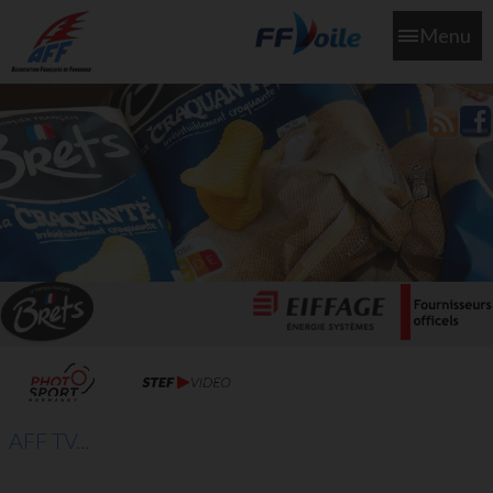
Menu
L'aff soutient les SNS253 et SNS604 qui veillent sur nous pour
que l'eau salée n'ait jamais le goût des larmes
AFF TV...