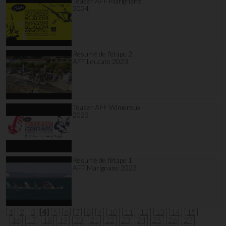
Teaser AFF Marignane
2024
Résumé de l'étape 2
AFF Leucate 2023
Teaser AFF Wimereux
2023
Résumé de l'étape 1
AFF Marignane 2023
[1]
[2]
[3]
[4]
[5]
[6]
[7]
[8]
[9]
[10]
[11]
[12]
[13]
[14]
[15]
[16]
[17]
[18]
[19]
[20]
[21]
[22]
[23]
[24]
[25]
[26]
[27]