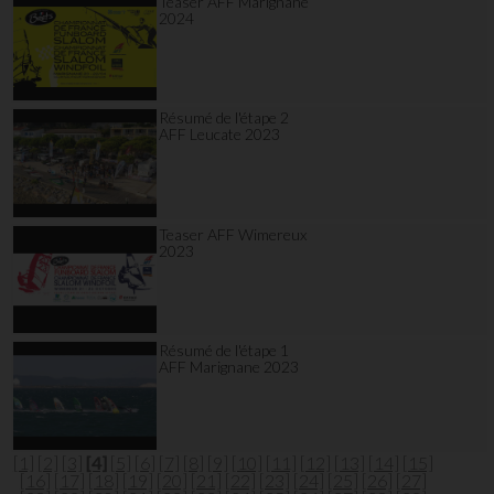
Teaser AFF Marignane
2024
Résumé de l'étape 2
AFF Leucate 2023
Teaser AFF Wimereux
2023
Résumé de l'étape 1
AFF Marignane 2023
[1]
[2]
[3]
[4]
[5]
[6]
[7]
[8]
[9]
[10]
[11]
[12]
[13]
[14]
[15]
[16]
[17]
[18]
[19]
[20]
[21]
[22]
[23]
[24]
[25]
[26]
[27]