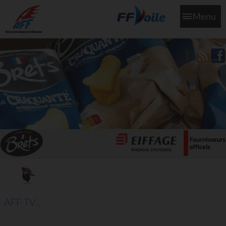
Menu
L'aff soutient les SNS253 et SNS604 qui veillent sur nous pour
que l'eau salée n'ait jamais le goût des larmes
AFF TV...