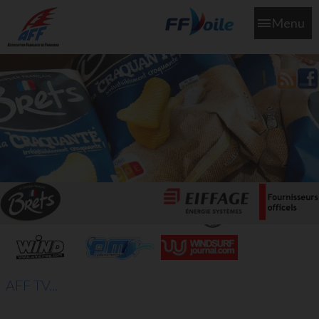
Menu
L'aff soutient les SNS253 et SNS604 qui veillent sur nous pour
que l'eau salée n'ait jamais le goût des larmes
AFF TV...