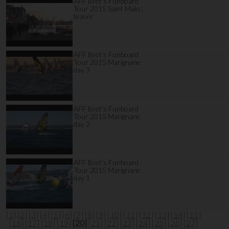
AFF Bret's Funboard
Tour 2015 Saint Malo :
teaser
AFF Bret's Funboard
Tour 2015 Marignane
day 3
AFF Bret's Funboard
Tour 2015 Marignane
day 2
AFF Bret's Funboard
Tour 2015 Marignane
day 1
[1]
[2]
[3]
[4]
[5]
[6]
[7]
[8]
[9]
[10]
[11]
[12]
[13]
[14]
[15]
[16]
[17]
[18]
[19]
[20]
[21]
[22]
[23]
[24]
[25]
[26]
[27]