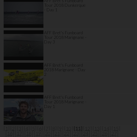
AFF Bret's Funboard
Tour 2018 Dunkerque
- Day 1
AFF Bret's Funboard
Tour 2018 Marignane -
Day 3
AFF Bret's Funboard
2018 Marignane - Day
2
AFF Bret's Funboard
Tour 2018 Marignane -
Day 1
[1]
[2]
[3]
[4]
[5]
[6]
[7]
[8]
[9]
[10]
[11]
[12]
[13]
[14]
[15]
[16]
[17]
[18]
[19]
[20]
[21]
[22]
[23]
[24]
[25]
[26]
[27]