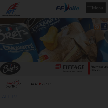
Menu
L'aff soutient les SNS253 et SNS604 qui veillent sur nous pour
que l'eau salée n'ait jamais le goût des larmes
AFF TV...