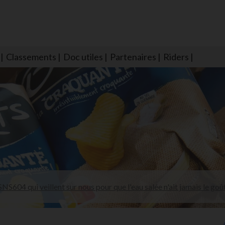
Classements
Doc utiles
Partenaires
Riders
NS604 qui veillent sur nous pour que l'eau salée n'ait jamais le goû
larmes