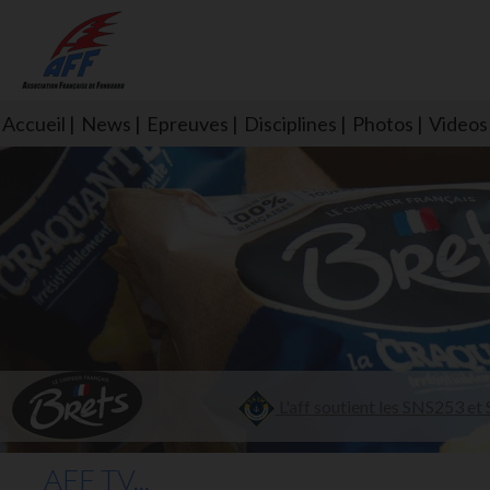
Accueil
News
Epreuves
Disciplines
Photos
Videos
L'aff soutient les SNS253 et S
AFF TV...