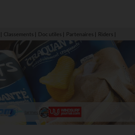
Classements
Doc utiles
Partenaires
Riders
NS604 qui veillent sur nous pour que l'eau salée n'ait jamais le goû
larmes