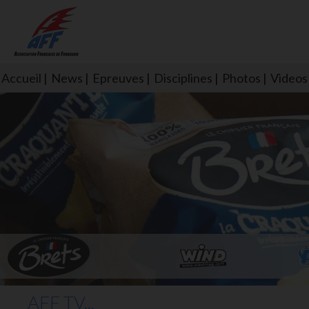
Accueil
News
Epreuves
Disciplines
Photos
Videos
L'aff soutient les SNS253 et S
AFF TV...