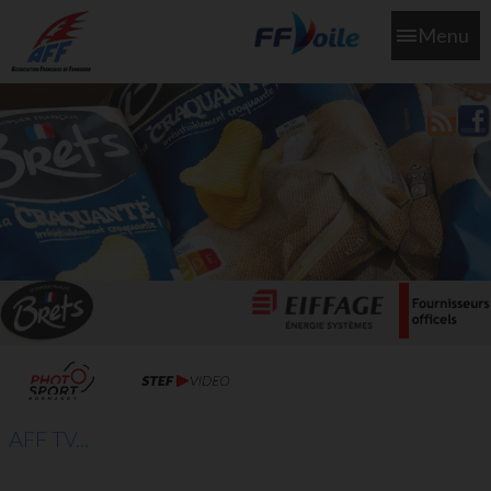
Menu
L'aff soutient les SNS253 et SNS604 qui veillent sur nous pour
que l'eau salée n'ait jamais le goût des larmes
AFF TV...