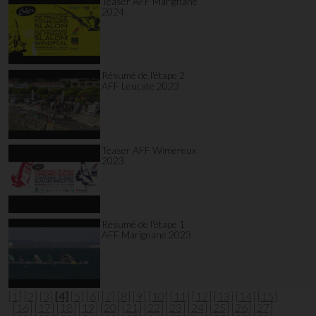
Teaser AFF Marignane
2024
Résumé de l'étape 2
AFF Leucate 2023
Teaser AFF Wimereux
2023
Résumé de l'étape 1
AFF Marignane 2023
[1]
[2]
[3]
[4]
[5]
[6]
[7]
[8]
[9]
[10]
[11]
[12]
[13]
[14]
[15]
[16]
[17]
[18]
[19]
[20]
[21]
[22]
[23]
[24]
[25]
[26]
[27]