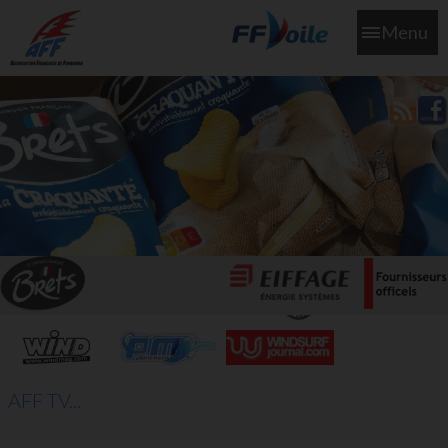
Menu
L'aff soutient les SNS253 et SNS604 qui veillent sur nous pour
que l'eau salée n'ait jamais le goût des larmes
AFF TV...