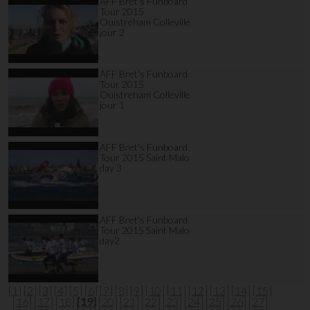
AFF Bret's Funboard
Tour 2015
Ouistreham Colleville
jour 2
AFF Bret's Funboard
Tour 2015
Ouistreham Colleville
jour 1
AFF Bret's Funboard
Tour 2015 Saint Malo
day 3
AFF Bret's Funboard
Tour 2015 Saint Malo
day2
[1]
[2]
[3]
[4]
[5]
[6]
[7]
[8]
[9]
[10]
[11]
[12]
[13]
[14]
[15]
[16]
[17]
[18]
[19]
[20]
[21]
[22]
[23]
[24]
[25]
[26]
[27]