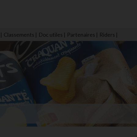
Classements
Doc utiles
Partenaires
Riders
NS604 qui veillent sur nous pour que l'eau salée n'ait jamais le goû
larmes