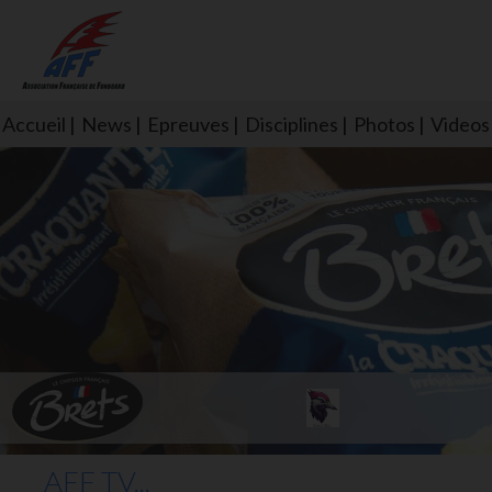
Accueil
News
Epreuves
Disciplines
Photos
Videos
L'aff soutient les SNS253 et S
AFF TV...