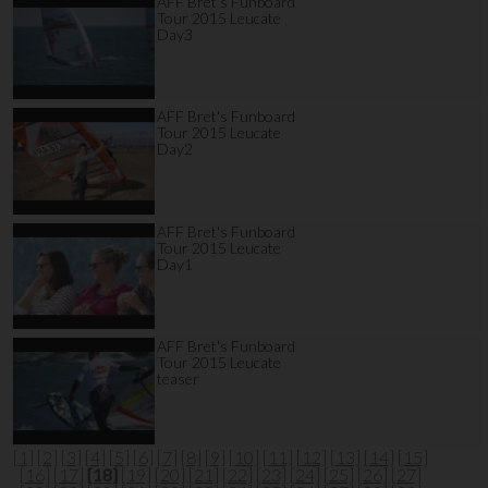
AFF Bret's Funboard
Tour 2015 Leucate
Day3
AFF Bret's Funboard
Tour 2015 Leucate
Day2
AFF Bret's Funboard
Tour 2015 Leucate
Day1
AFF Bret's Funboard
Tour 2015 Leucate
teaser
[1]
[2]
[3]
[4]
[5]
[6]
[7]
[8]
[9]
[10]
[11]
[12]
[13]
[14]
[15]
[16]
[17]
[18]
[19]
[20]
[21]
[22]
[23]
[24]
[25]
[26]
[27]