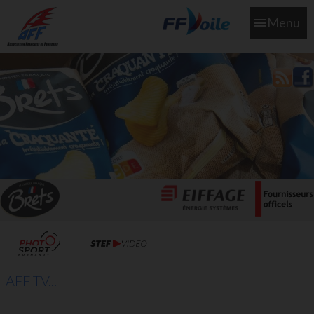
Menu
L'aff soutient les SNS253 et SNS604 qui veillent sur nous pour
que l'eau salée n'ait jamais le goût des larmes
AFF TV...