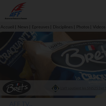
Accueil
News
Epreuves
Disciplines
Photos
Videos
L'aff soutient les SNS253 et S
AFF TV...