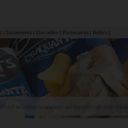
Classements
Doc utiles
Partenaires
Riders
NS604 qui veillent sur nous pour que l'eau salée n'ait jamais le goû
larmes