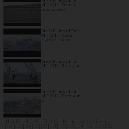
Bret's Funboard Tour
AFF 2013 - Etape 3 -
Leucate Jour1
Bret's Funboard Tour
AFF 2013- Teaser
Etape 3- Leucate
Bret's Funboard Tour
AFF 2013 - Brest jour
3
Bret's Funboard Tour
AFF 2013 - Brest jour
2
[1]
[2]
[3]
[4]
[5]
[6]
[7]
[8]
[9]
[10]
[11]
[12]
[13]
[14]
[15]
[16]
[17]
[18]
[19]
[20]
[21]
[22]
[23]
[24]
[25]
[26]
[27]