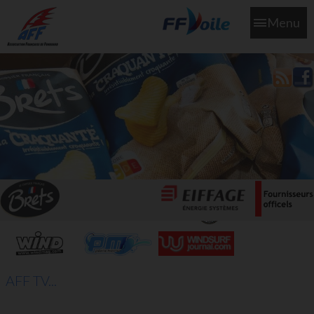
Menu
L'aff soutient les SNS253 et SNS604 qui veillent sur nous pour
que l'eau salée n'ait jamais le goût des larmes
AFF TV...