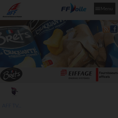
Menu
L'aff soutient les SNS253 et SNS604 qui veillent sur nous pour
que l'eau salée n'ait jamais le goût des larmes
AFF TV...