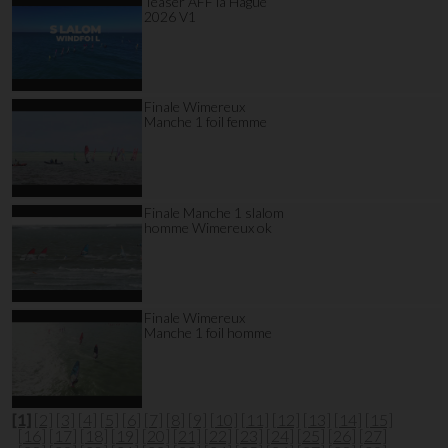
Teaser AFF la Hague
2026 V1
Finale Wimereux
Manche 1 foil femme
Finale Manche 1 slalom
homme Wimereux ok
Finale Wimereux
Manche 1 foil homme
[1]
[2]
[3]
[4]
[5]
[6]
[7]
[8]
[9]
[10]
[11]
[12]
[13]
[14]
[15]
[16]
[17]
[18]
[19]
[20]
[21]
[22]
[23]
[24]
[25]
[26]
[27]