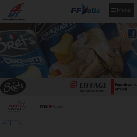
Menu
L'aff soutient les SNS253 et SNS604 qui veillent sur nous pour
que l'eau salée n'ait jamais le goût des larmes
AFF TV...