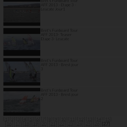
Bret's Funboard Tour
AFF 2013 - Etape 3 -
Leucate Jour1
Bret's Funboard Tour
AFF 2013- Teaser
Etape 3- Leucate
Bret's Funboard Tour
AFF 2013 - Brest jour
3
Bret's Funboard Tour
AFF 2013 - Brest jour
2
[1]
[2]
[3]
[4]
[5]
[6]
[7]
[8]
[9]
[10]
[11]
[12]
[13]
[14]
[15]
[16]
[17]
[18]
[19]
[20]
[21]
[22]
[23]
[24]
[25]
[26]
[27]