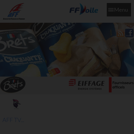
Menu
L'aff soutient les SNS253 et SNS604 qui veillent sur nous pour
que l'eau salée n'ait jamais le goût des larmes
AFF TV...