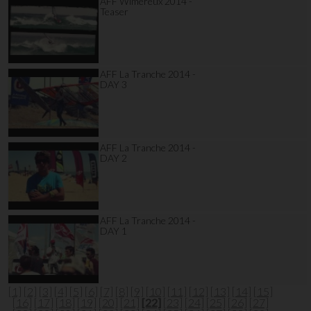
AFF Wimereux 2014 -
Teaser
AFF La Tranche 2014 -
DAY 3
AFF La Tranche 2014 -
DAY 2
AFF La Tranche 2014 -
DAY 1
[1]
[2]
[3]
[4]
[5]
[6]
[7]
[8]
[9]
[10]
[11]
[12]
[13]
[14]
[15]
[16]
[17]
[18]
[19]
[20]
[21]
[22]
[23]
[24]
[25]
[26]
[27]