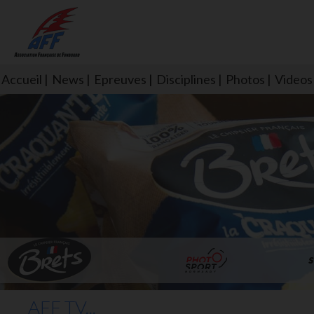
Accueil
News
Epreuves
Disciplines
Photos
Videos
L'aff soutient les SNS253 et S
AFF TV...