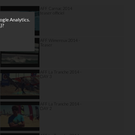
AFF Carnac 2014
teaser officiel
ogle Analytics.
s
)?
AFF Wimereux 2014 -
Teaser
AFF La Tranche 2014 -
DAY 3
AFF La Tranche 2014 -
DAY 2