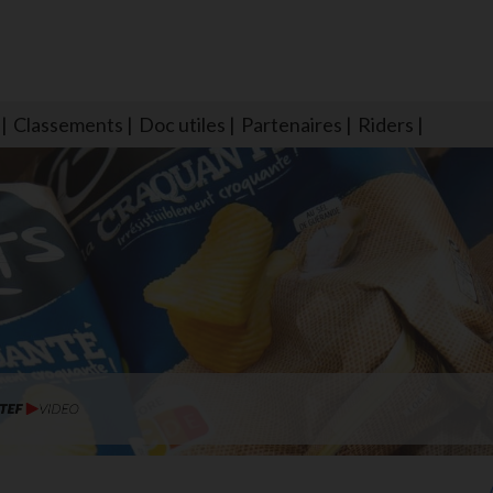
Classements
Doc utiles
Partenaires
Riders
NS604 qui veillent sur nous pour que l'eau salée n'ait jamais le goû
larmes