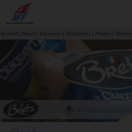
Accueil
News
Epreuves
Disciplines
Photos
Videos
L'aff soutient les SNS253 et S
AFF TV...