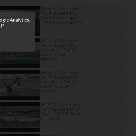
AFF/FFV "Classiques"
Tour Funboard 2012
Day 6: Free session-
ogle Analytics.
ITW Patrice Belbeoc'h
s
)?
AFF/FFV "Classiques"
Tour Funboard 2012 -
Loctudy - La Torche -
Day 5 - Slalom
Manche2
AFF/FFV "Classiques"
Tour Funboard 2012 -
Loctudy - La Torche -
Day 4 - SLALOM
Course n°1
AFF/FFV "Classiques
Tour Funboard 2012" -
Day 3 - VAGUE-Simple
élimination