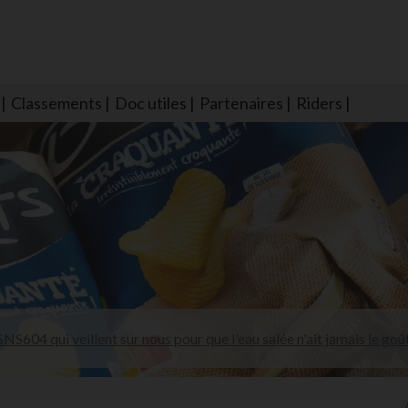
Classements
Doc utiles
Partenaires
Riders
NS604 qui veillent sur nous pour que l'eau salée n'ait jamais le goû
larmes