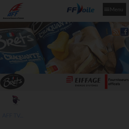
Menu
L'aff soutient les SNS253 et SNS604 qui veillent sur nous pour
que l'eau salée n'ait jamais le goût des larmes
AFF TV...