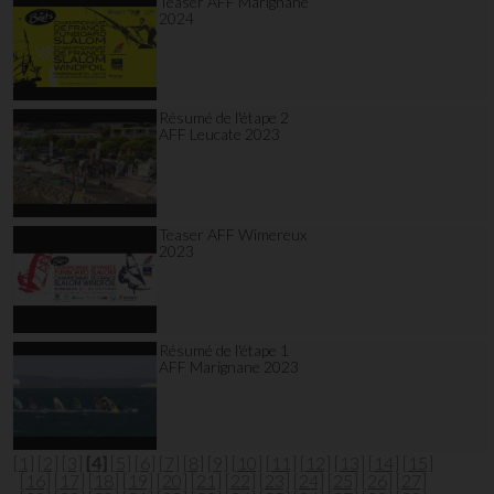
Teaser AFF Marignane
2024
Résumé de l'étape 2
AFF Leucate 2023
Teaser AFF Wimereux
2023
Résumé de l'étape 1
AFF Marignane 2023
[1]
[2]
[3]
[4]
[5]
[6]
[7]
[8]
[9]
[10]
[11]
[12]
[13]
[14]
[15]
[16]
[17]
[18]
[19]
[20]
[21]
[22]
[23]
[24]
[25]
[26]
[27]