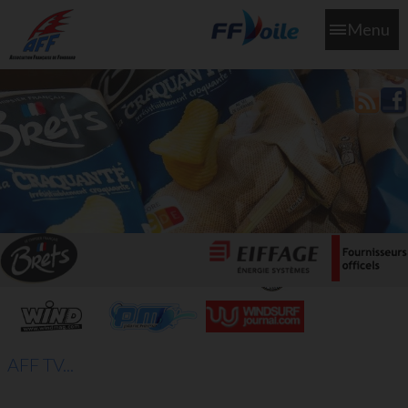
Menu
L'aff soutient les SNS253 et SNS604 qui veillent sur nous pour
que l'eau salée n'ait jamais le goût des larmes
AFF TV...