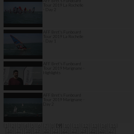
AFF Bret's Funboard
Tour 2019 La Rochelle
- Day 2
AFF Bret's Funboard
Tour 2019 La Rochelle
- Day 1
AFF Bret's Funboard
Tour 2019 Marignane -
Highlights
AFF Bret's Funboard
Tour 2019 Marignane -
Day 2
[1]
[2]
[3]
[4]
[5]
[6]
[7]
[8]
[9]
[10]
[11]
[12]
[13]
[14]
[15]
[16]
[17]
[18]
[19]
[20]
[21]
[22]
[23]
[24]
[25]
[26]
[27]