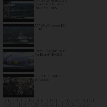
AFF 09 wimereux 03_2
Manche#3 Hommes
Finale Perdants
AFF 09 Wimereux LE
FILM
Retro Classique Tour
FunBoard-TEASER
AFF 2010 CARNAC J1
les Vagues
[1]
[2]
[3]
[4]
[5]
[6]
[7]
[8]
[9]
[10]
[11]
[12]
[13]
[14]
[15]
[16]
[17]
[18]
[19]
[20]
[21]
[22]
[23]
[24]
[25]
[26]
[27]