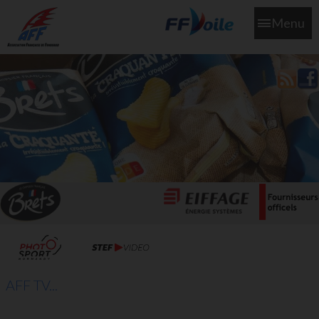
Menu
L'aff soutient les SNS253 et SNS604 qui veillent sur nous pour
que l'eau salée n'ait jamais le goût des larmes
AFF TV...