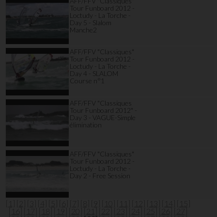
AFF/FFV "Classiques"
Tour Funboard 2012 -
Loctudy - La Torche -
Day 5 - Slalom
Manche2
AFF/FFV "Classiques"
Tour Funboard 2012 -
Loctudy - La Torche -
Day 4 - SLALOM
Course n°1
AFF/FFV "Classiques
Tour Funboard 2012" -
Day 3 - VAGUE-Simple
élimination
AFF/FFV "Classiques"
Tour Funboard 2012 -
Loctudy - La Torche -
Day 2 - Free Session
[1]
[2]
[3]
[4]
[5]
[6]
[7]
[8]
[9]
[10]
[11]
[12]
[13]
[14]
[15]
[16]
[17]
[18]
[19]
[20]
[21]
[22]
[23]
[24]
[25]
[26]
[27]