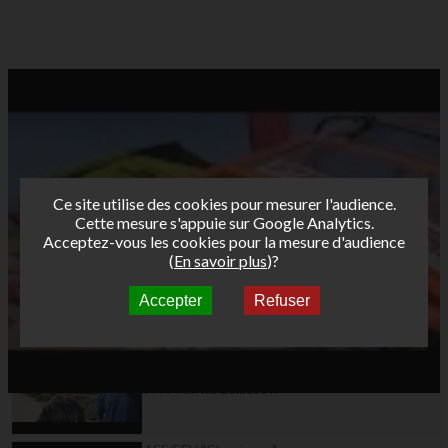
Ce site utilise des cookies pour mesurer l'audience.
Cette mesure s'appuie sur Google Analytics.
Acceptez-vous les cookies pour la mesure d'audience
(
En savoir plus
)?
Accepter
Refuser
Autres vidéos
AFF/FFV "Classiques"
Tour Funboard 2012
Day 6: Free session-
ITW Patrice Belbeoc'h