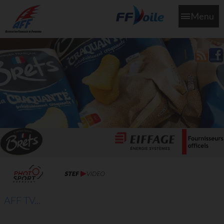
Menu
L'aff soutient les SNS253 et SNS604 qui veillent sur nous pour
que l'eau salée n'ait jamais le goût des larmes
AFF TV...