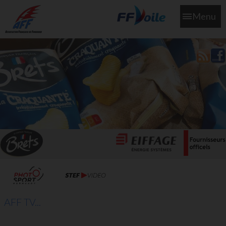
Menu
L'aff soutient les SNS253 et SNS604 qui veillent sur nous pour
que l'eau salée n'ait jamais le goût des larmes
AFF TV...