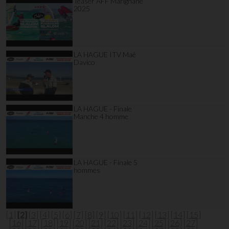
Teaser AFF Marignane
2025
LA HAGUE ITV Maé
Davico
LA HAGUE - Finale
Manche 4 homme
LA HAGUE - Finale 5
hommes
[1]
[2]
[3]
[4]
[5]
[6]
[7]
[8]
[9]
[10]
[11]
[12]
[13]
[14]
[15]
[16]
[17]
[18]
[19]
[20]
[21]
[22]
[23]
[24]
[25]
[26]
[27]