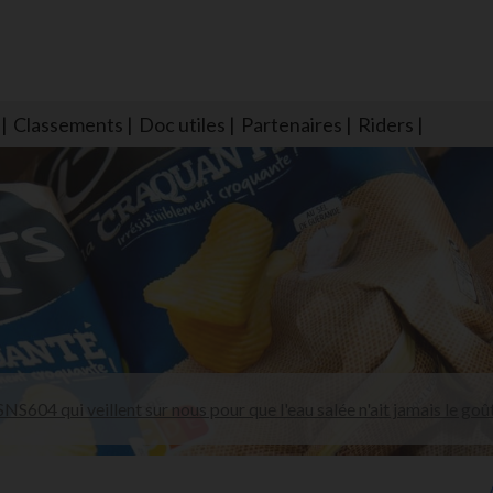
Classements
Doc utiles
Partenaires
Riders
NS604 qui veillent sur nous pour que l'eau salée n'ait jamais le goû
larmes