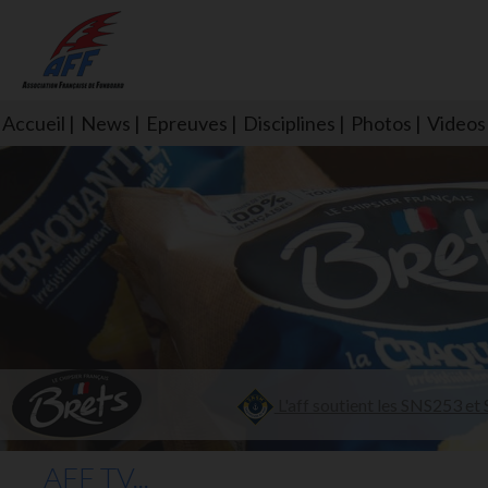
Accueil
News
Epreuves
Disciplines
Photos
Videos
L'aff soutient les SNS253 et S
AFF TV...