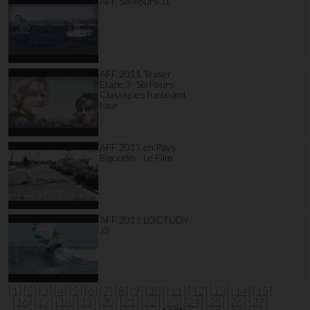
AFF Six-Fours J1
AFF 2011 Teaser
Etape 3- Six Fours
Classiques funboard
tour
AFF 2011 en Pays
Bigoudin - Le Film
AFF 2011 LOCTUDY
J3
[1]
[2]
[3]
[4]
[5]
[6]
[7]
[8]
[9]
[10]
[11]
[12]
[13]
[14]
[15]
[16]
[17]
[18]
[19]
[20]
[21]
[22]
[23]
[24]
[25]
[26]
[27]