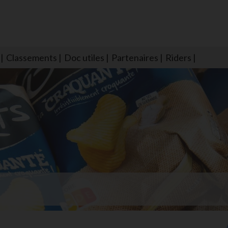
Classements
Doc utiles
Partenaires
Riders
NS604 qui veillent sur nous pour que l'eau salée n'ait jamais le goû
larmes