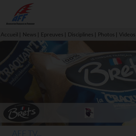
Accueil
News
Epreuves
Disciplines
Photos
Videos
L'aff soutient les SNS253 et S
AFF TV...