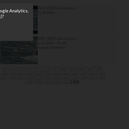
AFF 2009 Almanarre /
ogle Analytics.
La Badine
s
)?
AFF 2009 Almanarre /
La Badine : finale
vagues hommes
[1]
[2]
[3]
[4]
[5]
[6]
[7]
[8]
[9]
[10]
[11]
[12]
[13]
[14]
[15]
[16]
[17]
[18]
[19]
[20]
[21]
[22]
[23]
[24]
[25]
[26]
[27]
[28]
[29]
[30]
[31]
[32]
[33]
[34]
[35]
[36]
[37]
[38]
[39]
[40]
[41]
[42]
[43]
[44]