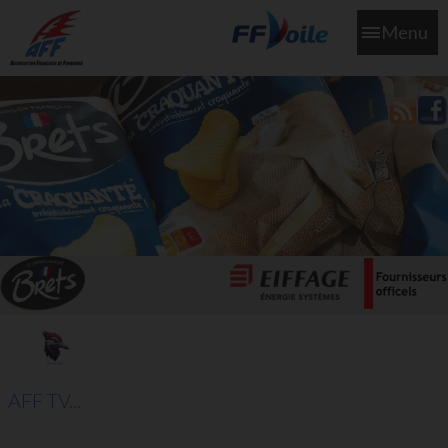
Menu
L'aff soutient les SNS253 et SNS604 qui veillent sur nous pour
que l'eau salée n'ait jamais le goût des larmes
AFF TV...