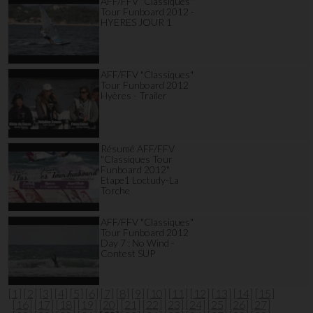
AFF/FFV "Classiques"
Tour Funboard 2012 -
HYERES JOUR 1
AFF/FFV "Classiques"
Tour Funboard 2012
Hyères - Trailer
Résumé AFF/FFV
"Classiques Tour
Funboard 2012"
Etape1 Loctudy-La
Torche
AFF/FFV "Classiques"
Tour Funboard 2012
Day 7 : No Wind -
Contest SUP
[1]
[2]
[3]
[4]
[5]
[6]
[7]
[8]
[9]
[10]
[11]
[12]
[13]
[14]
[15]
[16]
[17]
[18]
[19]
[20]
[21]
[22]
[23]
[24]
[25]
[26]
[27]