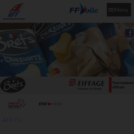
Menu
L'aff soutient les SNS253 et SNS604 qui veillent sur nous pour
que l'eau salée n'ait jamais le goût des larmes
AFF TV...