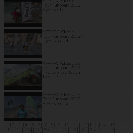
AFF/FFV "Classiques"
Tour Funboard 2012
Hyères - Jour 5
AFF/FFV "Classiques"
Tour Funboard 2012 -
Hyeres Jour 4
AFF/FFV "Classiques"
Tour Funboard 2012 -
Hyeres presentation
Riders Part1
AFF/FFV "Classiques"
Tour Funboard 2012 -
Hyeres Jour 3
[1]
[2]
[3]
[4]
[5]
[6]
[7]
[8]
[9]
[10]
[11]
[12]
[13]
[14]
[15]
[16]
[17]
[18]
[19]
[20]
[21]
[22]
[23]
[24]
[25]
[26]
[27]