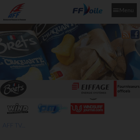
Menu
L'aff soutient les SNS253 et SNS604 qui veillent sur nous pour
que l'eau salée n'ait jamais le goût des larmes
AFF TV...