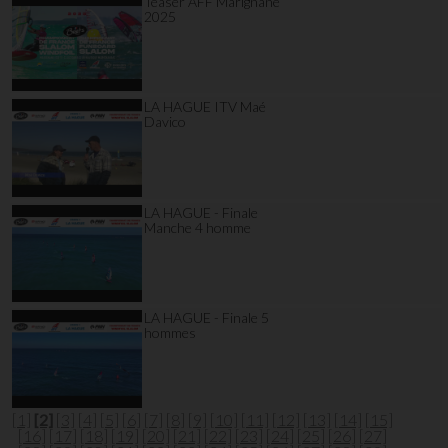
Teaser AFF Marignane
2025
LA HAGUE ITV Maé
Davico
LA HAGUE - Finale
Manche 4 homme
LA HAGUE - Finale 5
hommes
[1]
[2]
[3]
[4]
[5]
[6]
[7]
[8]
[9]
[10]
[11]
[12]
[13]
[14]
[15]
[16]
[17]
[18]
[19]
[20]
[21]
[22]
[23]
[24]
[25]
[26]
[27]