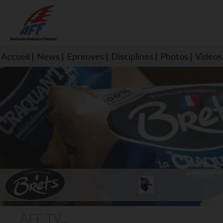
Accueil
News
Epreuves
Disciplines
Photos
Videos
L'aff soutient les SNS253 et S
AFF TV...