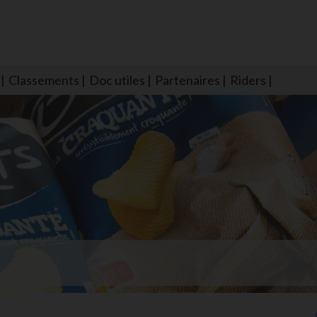
Classements
Doc utiles
Partenaires
Riders
NS604 qui veillent sur nous pour que l'eau salée n'ait jamais le goû
larmes