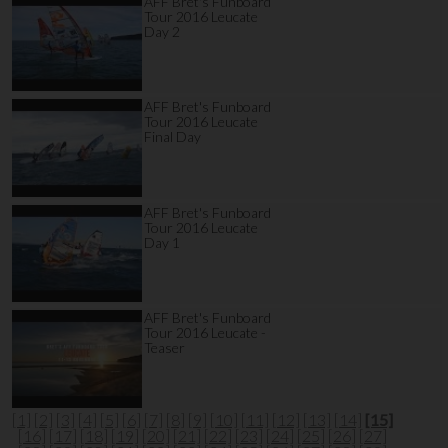
AFF Bret's Funboard
Tour 2016 Leucate
Day 2
AFF Bret's Funboard
Tour 2016 Leucate
Final Day
AFF Bret's Funboard
Tour 2016 Leucate
Day 1
AFF Bret's Funboard
Tour 2016 Leucate -
Teaser
[1]
[2]
[3]
[4]
[5]
[6]
[7]
[8]
[9]
[10]
[11]
[12]
[13]
[14]
[15]
[16]
[17]
[18]
[19]
[20]
[21]
[22]
[23]
[24]
[25]
[26]
[27]