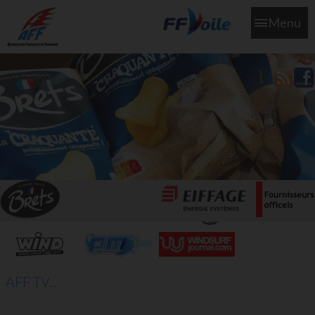
Menu
L'aff soutient les SNS253 et SNS604 qui veillent sur nous pour
que l'eau salée n'ait jamais le goût des larmes
AFF TV...