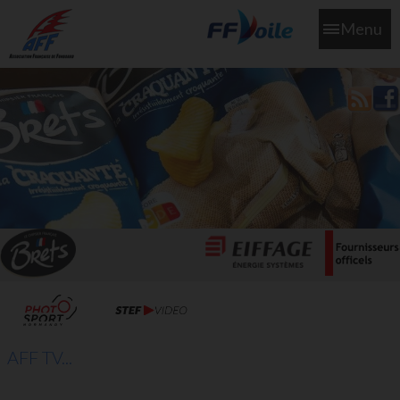
Menu
L'aff soutient les SNS253 et SNS604 qui veillent sur nous pour
que l'eau salée n'ait jamais le goût des larmes
AFF TV...