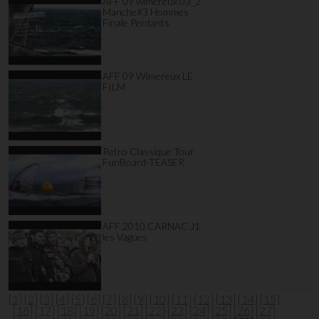
AFF 09 wimereux 03_2
Manche#3 Hommes
Finale Perdants
AFF 09 Wimereux LE
FILM
Retro Classique Tour
FunBoard-TEASER
AFF 2010 CARNAC J1
les Vagues
[1]
[2]
[3]
[4]
[5]
[6]
[7]
[8]
[9]
[10]
[11]
[12]
[13]
[14]
[15]
[16]
[17]
[18]
[19]
[20]
[21]
[22]
[23]
[24]
[25]
[26]
[27]