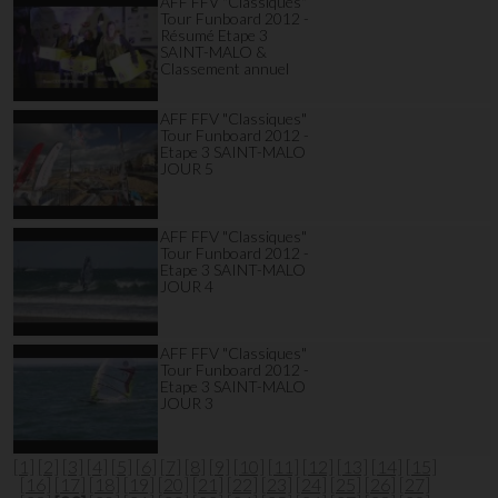
AFF FFV "Classiques"
Tour Funboard 2012 -
Résumé Etape 3
SAINT-MALO &
Classement annuel
AFF FFV "Classiques"
Tour Funboard 2012 -
Etape 3 SAINT-MALO
JOUR 5
AFF FFV "Classiques"
Tour Funboard 2012 -
Etape 3 SAINT-MALO
JOUR 4
AFF FFV "Classiques"
Tour Funboard 2012 -
Etape 3 SAINT-MALO
JOUR 3
[1]
[2]
[3]
[4]
[5]
[6]
[7]
[8]
[9]
[10]
[11]
[12]
[13]
[14]
[15]
[16]
[17]
[18]
[19]
[20]
[21]
[22]
[23]
[24]
[25]
[26]
[27]