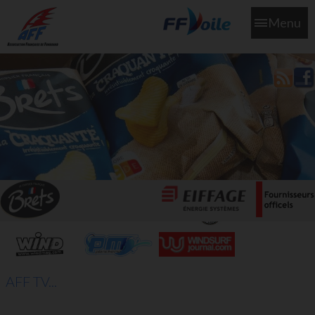
Menu
L'aff soutient les SNS253 et SNS604 qui veillent sur nous pour
que l'eau salée n'ait jamais le goût des larmes
AFF TV...