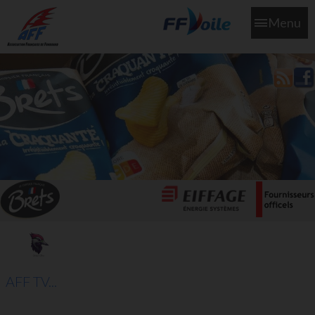
Menu
L'aff soutient les SNS253 et SNS604 qui veillent sur nous pour
que l'eau salée n'ait jamais le goût des larmes
AFF TV...