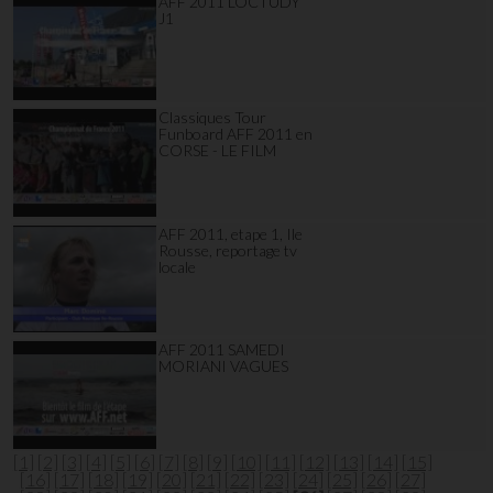
AFF 2011 LOCTUDY
J1
Classiques Tour
Funboard AFF 2011 en
CORSE - LE FILM
AFF 2011, etape 1, Ile
Rousse, reportage tv
locale
AFF 2011 SAMEDI
MORIANI VAGUES
[1]
[2]
[3]
[4]
[5]
[6]
[7]
[8]
[9]
[10]
[11]
[12]
[13]
[14]
[15]
[16]
[17]
[18]
[19]
[20]
[21]
[22]
[23]
[24]
[25]
[26]
[27]