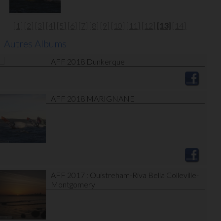
[1]
[2]
[3]
[4]
[5]
[6]
[7]
[8]
[9]
[10]
[11]
[12]
[13]
[14]
Autres Albums
AFF 2018 Dunkerque
AFF 2018 MARIGNANE
AFF 2017 : Ouistreham-Riva Bella Colleville-
Montgomery