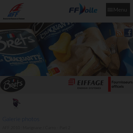
Menu
L'aff soutient les SNS253 et SNS604 qui veillent sur nous pour
que l'eau salée n'ait jamais le goût des larmes
Galerie photos
AFF 2010 : Marignane / Carro - Part 2