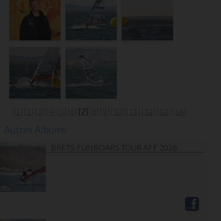
[1]
[2]
[3]
[4]
[5]
[6]
[7]
[8]
[9]
[10]
[11]
[12]
[13]
[14]
Autres Albums
BRETS FUNBOARS TOUR AFF 2026