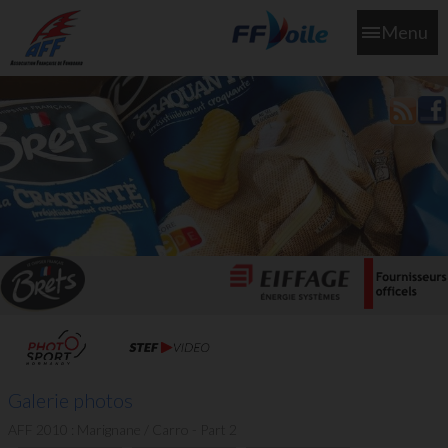
Menu
L'aff soutient les SNS253 et SNS604 qui veillent sur nous pour
que l'eau salée n'ait jamais le goût des larmes
Galerie photos
AFF 2010 : Marignane / Carro - Part 2