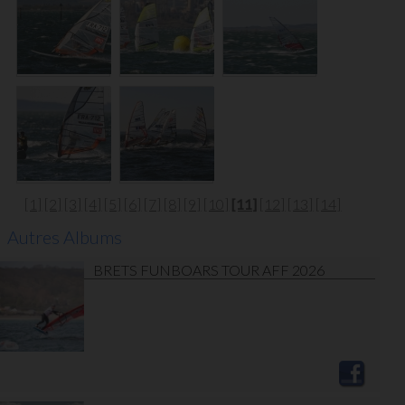
[1]
[2]
[3]
[4]
[5]
[6]
[7]
[8]
[9]
[10]
[11]
[12]
[13]
[14]
Autres Albums
BRETS FUNBOARS TOUR AFF 2026