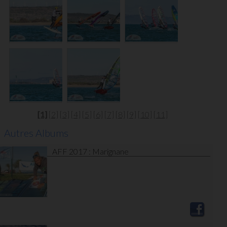
[1]
[2]
[3]
[4]
[5]
[6]
[7]
[8]
[9]
[10]
[11]
Autres Albums
AFF 2017 : Marignane