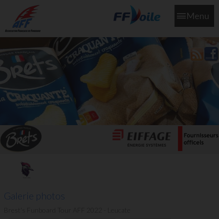
Menu
L'aff soutient les SNS253 et SNS604 qui veillent sur nous pour
que l'eau salée n'ait jamais le goût des larmes
Galerie photos
Brest's Funboard Tour AFF 2022 - Leucate