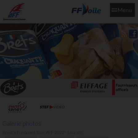
Menu
L'aff soutient les SNS253 et SNS604 qui veillent sur nous pour
que l'eau salée n'ait jamais le goût des larmes
Galerie photos
Brest's Funboard Tour AFF 2022 - Leucate