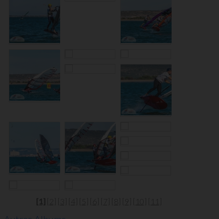
[1]
[2]
[3]
[4]
[5]
[6]
[7]
[8]
[9]
[10]
[11]