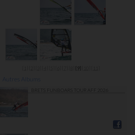
[1]
[2]
[3]
[4]
[5]
[6]
[7]
[8]
[9]
[10]
[11]
Autres Albums
BRETS FUNBOARS TOUR AFF 2026